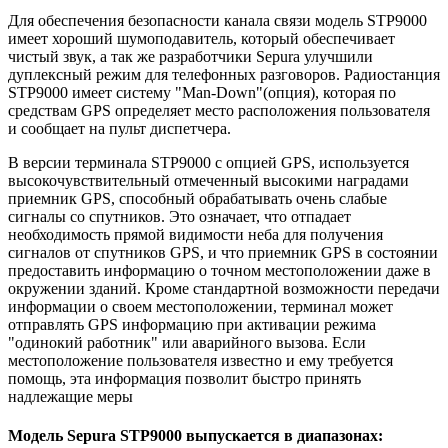
Для обеспечения безопасности канала связи модель STP9000
имеет хороший шумоподавитель, который обеспечивает
чистый звук, а так же разработчики Sepura улучшили
дуплексный режим для телефонных разговоров. Радиостанция
STP9000 имеет систему "Man-Down"(опция), которая по
средствам GPS определяет место расположения пользователя
и сообщает на пульт диспетчера.
В версии терминала STP9000 с опцией GPS, используется
высокочувствительный отмеченный высокими наградами
приемник GPS, способный обрабатывать очень слабые
сигналы со спутников. Это означает, что отпадает
необходимость прямой видимости неба для получения
сигналов от спутников GPS, и что приемник GPS в состоянии
предоставить информацию о точном местоположении даже в
окружении зданий. Кроме стандартной возможности передачи
информации о своем местоположении, терминал может
отправлять GPS информацию при активации режима
"одинокий работник" или аварийного вызова. Если
местоположение пользователя известно и ему требуется
помощь, эта информация позволит быстро принять
надлежащие меры
Модель Sepura STP9000 выпускается в диапазонах: