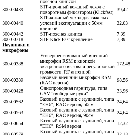
поясной клипсой
STP-прочный кожаный чехол с
300-00439
39,42
поворотным фиксатором (Klickfast)
STP-кожаный чехол для тяжелых
300-00440
условий эксплуатации с 50мм
32,03
клипсой
300-00442
STP-поясная клипса
7,39
300-00718
STP-Klick Fast крепление
7,39
Наушники и
микрофоны
Усовершенствованный внешний
микрофон RSM к кнопкой
300-00388
172,48
экстренного вызова и регулировкой
громкости, RF антенной
Базовый внешний микрофон RSM
300-00389
98,56
(RAC версия)
Однопроводная гарнитура, типа
300-00428
33,96
GSM"свободные руки"
Базовый наушник с заушиной, типа
300-00562
24,64
"ЕН6", RAC версия, 50см
Базовый наушник с заушиной, типа
300-00563
24,64
"ЕН6", RAC версия, 90см
Базовый наушник с заушиной, типа
300-00654
12,32
"ЕН6", RSM версия
Базовый наушник с заушиной, типа
300-00579
22,18