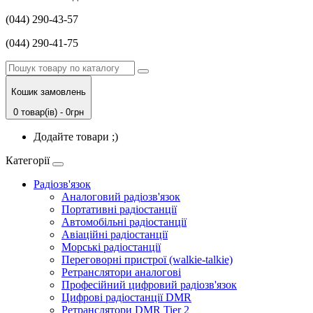
(044) 290-43-57
(044) 290-41-75
Кошик замовлень
0 товар(ів) - 0грн
Додайте товари ;)
Категорії
Радіозв'язок
Аналоговий радіозв'язок
Портативні радіостанції
Автомобільні радіостанції
Авіаційні радіостанції
Морські радіостанції
Переговорні пристрої (walkie-talkie)
Ретранслятори аналогові
Професійний цифровий радіозв'язок
Цифрові радіостанції DMR
Ретранслятори DMR Tier 2