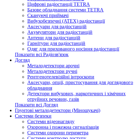
Цифрові радіостанції TETRA
Базове обладнання системи TETRA
Скануючі приймачі
Вибухобезпечні (ATEX) радіостанції
Аксесуари для радіостанцій
Акумулятори для радіостанцій
Антени для радіостанцій
Гарнітури для радіостанцій
Одяг для прихованого носіння радіостанції
Показати всі Радіозв'язок
Догляд
Металодетектори арочні
Металодетектори ручні
Рентгенотелевізійні інтроскопи
Аксесуари, опції, пристосування для доглядового
обладнання
Детектори вибухових, наркотичних і хімічних
отруйних речовин, газів
Показати всі Догляд
Грунтові металодетектори (Міношукачі)
Системи безпеки
Системи відеонагляду
Охоронна і пожежна сигналізація
Системи охорони периметра
Системи контролю доступу