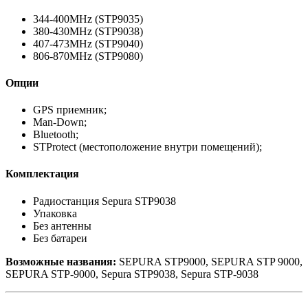
344-400MHz (STP9035)
380-430MHz (STP9038)
407-473MHz (STP9040)
806-870MHz (STP9080)
Опции
GPS приемник;
Man-Down;
Bluetooth;
STProtect (местоположение внутри помещений);
Комплектация
Радиостанция Sepura STP9038
Упаковка
Без антенны
Без батареи
Возможные названия:
SEPURA STP9000, SEPURA STP 9000,
SEPURA STP-9000, Sepura STP9038, Sepura STP-9038