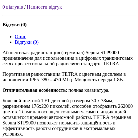
0 відгуків
/
Написати відгук
Відгуки (0)
Опис
Відгуки (0)
Абонентская радиостанция (терминал) Sepura STP9000
предназначена для использования в цифровых транкинговых
сетях профессиональной радиосвязи стандарта TETRA.
Портативная радиостанция TETRA с цветным дисплеем в
исполнении IP65. 380 – 430 МГц. Мощность переда 1.8Вт.
Отличительная особенность:
полная клавиатура.
Большой цветной TFT дисплей размером 30 х 38мм,
разрешением 176х220 пикселей, способен отображать 262000
цветов. Терминал оснащен точными часами с индикацией
оставшегося времени автономной работы. TETRA-терминал
Sepura STP9000 позволяет повысить защищённость и
эффективность работы сотрудников в экстремальных
условиях.