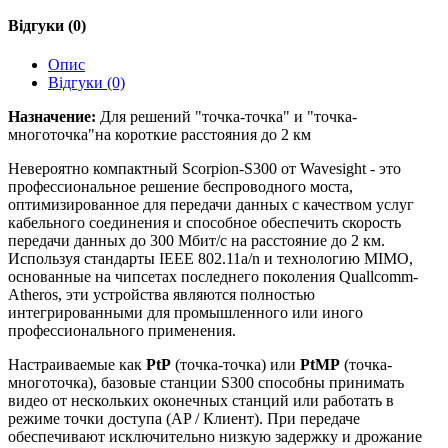
Відгуки (0)
Опис
Відгуки (0)
Назначение:
Для решений "точка-точка" и "точка-
многоточка"на короткие расстояния до 2 км
Невероятно компактный Scorpion-S300 от Wavesight - это
профессиональное решение беспроводного моста,
оптимизированное для передачи данных с качеством услуг
кабельного соединения и способное обеспечить скорость
передачи данных до 300 Мбит/с на расстояние до 2 км.
Используя стандарты IEEE 802.11a/n и технологию MIMO,
основанные на чипсетах последнего поколения Quallcomm-
Atheros, эти устройства являются полностью
интегрированными для промышленного или иного
профессионального применения.
Настраиваемые как
PtP
(точка-точка) или
PtMP
(точка-
многоточка), базовые станции S300 способны принимать
видео от нескольких оконечных станций или работать в
режиме точки доступа (AP / Клиент). При передаче
обеспечивают исключительно низкую задержку и дрожание