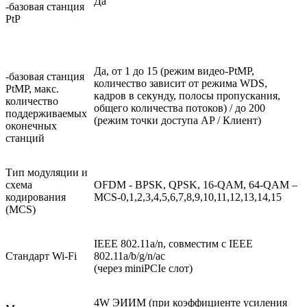
Да
-базовая станция
PtP
Да, от 1 до 15 (режим видео-PtMP,
-базовая станция
количество зависит от режима WDS,
PtMP, макс.
кадров в секунду, полосы пропускания,
количество
общего количества потоков) / до 200
поддерживаемых
(режим точки доступа AP / Клиент)
оконечных
станций
Тип модуляции и
схема
OFDM - BPSK, QPSK, 16-QAM, 64-QAM –
кодирования
MCS-0,1,2,3,4,5,6,7,8,9,10,11,12,13,14,15
(MCS)
IEEE 802.11a/n, совместим с IEEE
Стандарт Wi-Fi
802.11a/b/g/n/ac
(через miniPCIe слот)
4W ЭИИМ (при коэффициенте усиления