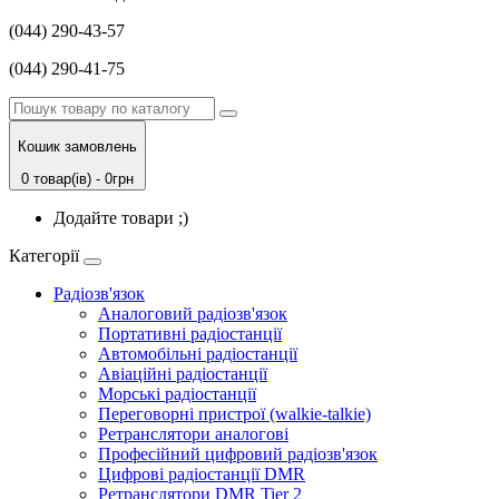
(044) 290-43-57
(044) 290-41-75
Кошик замовлень
0 товар(ів) - 0грн
Додайте товари ;)
Категорії
Радіозв'язок
Аналоговий радіозв'язок
Портативні радіостанції
Автомобільні радіостанції
Авіаційні радіостанції
Морські радіостанції
Переговорні пристрої (walkie-talkie)
Ретранслятори аналогові
Професійний цифровий радіозв'язок
Цифрові радіостанції DMR
Ретранслятори DMR Tier 2