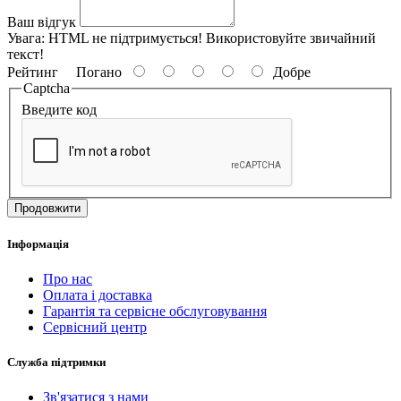
Ваш відгук
Увага:
HTML не підтримується! Використовуйте звичайний
текст!
Рейтинг
Погано
Добре
Captcha
Введите код
Продовжити
Інформація
Про нас
Оплата і доставка
Гарантія та сервісне обслуговування
Сервісний центр
Служба підтримки
Зв'язатися з нами