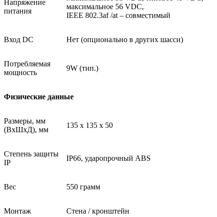
Напряжение
максимальное 56 VDC,
питания
IEEE 802.3af /at – совместимый
Вход DC
Нет (опционально в других шасси)
Потребляемая
9W (тип.)
мощность
Физические данные
Размеры, мм
135 x 135 x 50
(ВxШxД), мм
Степень защиты
IP66, ударопрочный ABS
IP
Вес
550 грамм
Монтаж
Стена / кронштейн