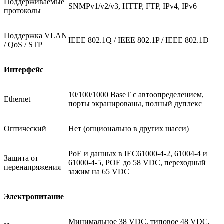
Поддерживаемые
SNMPv1/v2/v3, HTTP, FTP, IPv4, IPv6
протоколы
Поддержка VLAN
IEEE 802.1Q / IEEE 802.1P / IEEE 802.1D
/ QoS / STP
Интерфейс
10/100/1000 BaseT с автоопределением,
Ethernet
порты экранированы, полный дуплекс
Оптический
Нет (опционально в других шасси)
PoE и данных в IEC61000-4-2, 61004-4 и
Защита от
61000-4-5, POE до 58 VDC, переходный
перенапряжения
зажим на 65 VDC
Электропитание
Минимальное 38 VDC, типовое 48 VDC,