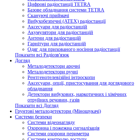
Цифрові радіостанції TETRA
Базове обладнання системи TETRA
Скануючі приймачі
Вибухобезпечні (ATEX) радіостанції
Аксесуари для радіостанцій
Акумулятори для радіостанцій
Антени для радіостанцій
Гарнітури для радіостанцій
Одяг для прихованого носіння радіостанції
Показати всі Радіозв'язок
Догляд
Металодетектори арочні
Металодетектори ручні
Рентгенотелевізійні інтроскопи
Аксесуари, опції, пристосування для доглядового
обладнання
Детектори вибухових, наркотичних і хімічних
отруйних речовин, газів
Показати всі Догляд
Грунтові металодетектори (Міношукачі)
Системи безпеки
Системи відеонагляду
Охоронна і пожежна сигналізація
Системи охорони периметра
Системи контролю доступу